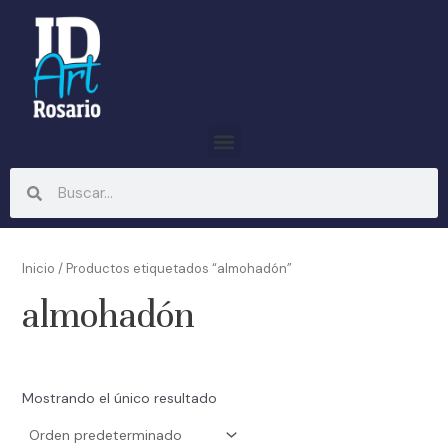
Ir
al
contenido
Menu
Search
Search
Inicio
/ Productos etiquetados “almohadón”
almohadón
Mostrando el único resultado