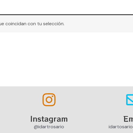
 coincidan con tu selección.
Instagram
Em
@idartrosario
idartosari