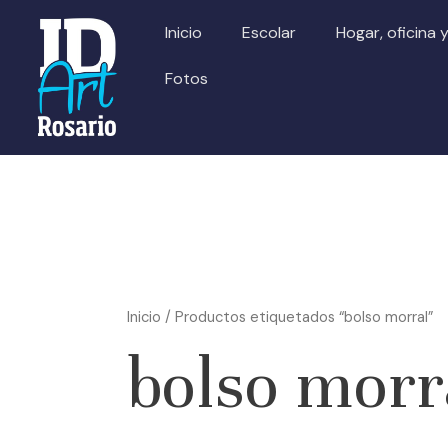
Ir
Inicio
Escolar
Hogar, oficina 
al
contenido
Fotos
Inicio
/ Productos etiquetados “bolso morral”
bolso morr