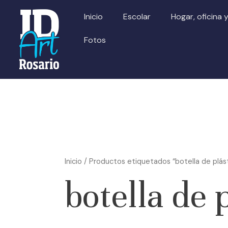
Ir
Inicio
Escolar
Hogar, oficina 
al
contenido
Fotos
Inicio
/ Productos etiquetados “botella de plás
botella de 