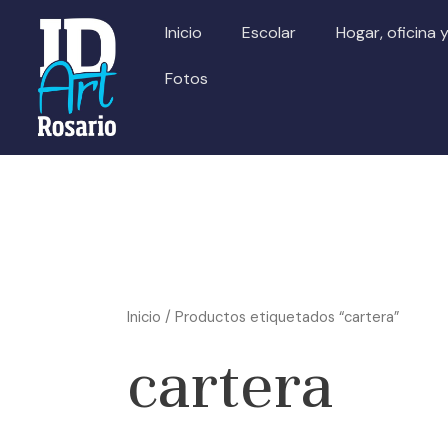
Ir
Inicio
Escolar
Hogar, oficina 
al
contenido
Fotos
Inicio
/ Productos etiquetados “cartera”
cartera