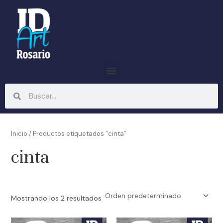
Ir
al
contenido
Menu
Search
Search
Inicio
/ Productos etiquetados “cinta”
cinta
Mostrando los 2 resultados