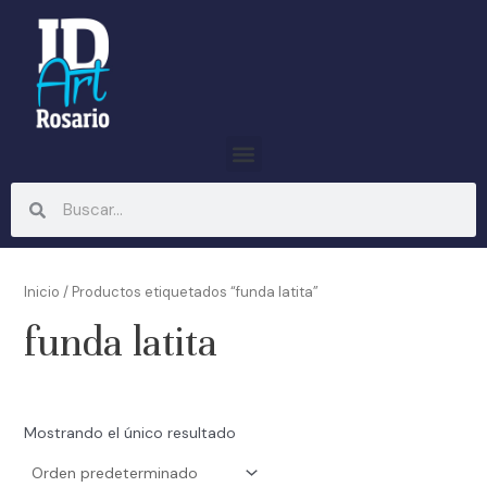
Ir
al
contenido
Menu
Search
Search
Inicio
/ Productos etiquetados “funda latita”
funda latita
Mostrando el único resultado