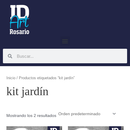
Ir
al
contenido
Menu
Search
Search
Inicio
/ Productos etiquetados “kit jardín”
kit jardín
Mostrando los 2 resultados