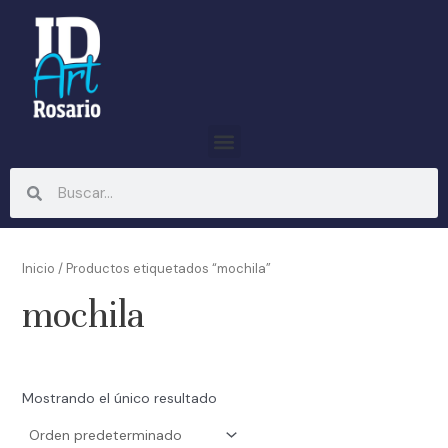
Ir
al
contenido
Menu
Search
Search
Inicio
/ Productos etiquetados “mochila”
mochila
Mostrando el único resultado