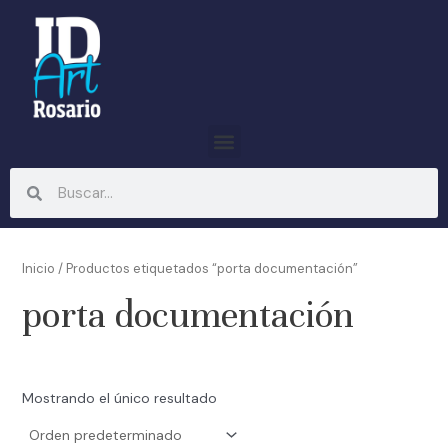
Ir
al
contenido
Menu
Search
Search
Inicio
/ Productos etiquetados “porta documentación”
porta documentación
Mostrando el único resultado