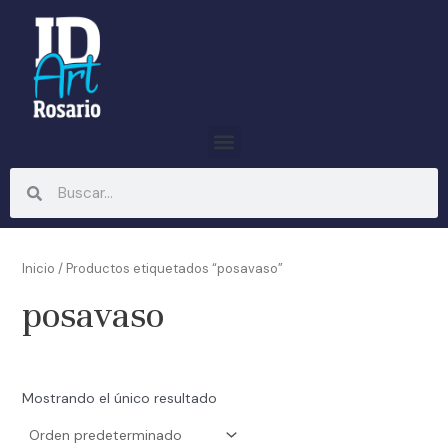
Ir
al
contenido
Menu
Search
Search
Inicio
/ Productos etiquetados “posavaso”
posavaso
Mostrando el único resultado