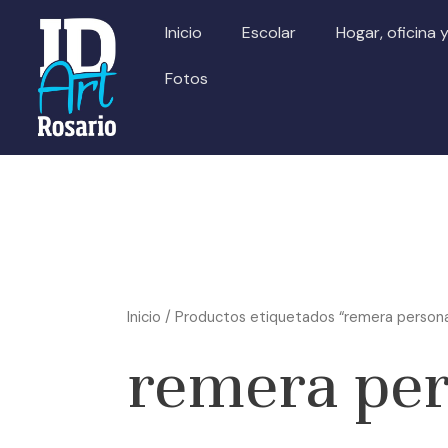
Ir
Inicio
Escolar
Hogar, oficina 
al
contenido
Fotos
Inicio
/ Productos etiquetados “remera persona
remera per