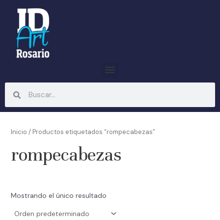
Ir
al
contenido
Menu
Search
Search
Inicio
/ Productos etiquetados “rompecabezas”
rompecabezas
Mostrando el único resultado