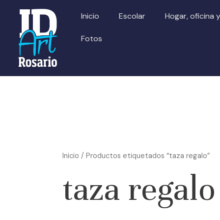
Ir
Inicio
Escolar
Hogar, oficina 
al
contenido
Fotos
Inicio
/ Productos etiquetados “taza regalo”
taza regalo