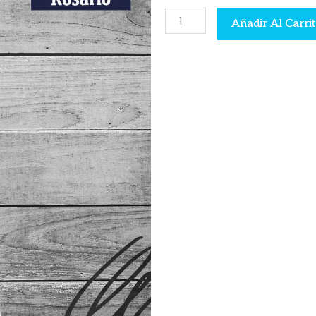
Apoya
Añadir Al Carri
Celular
cantidad