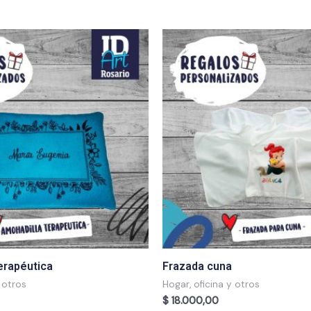
erapéutica
Frazada cuna
 otros
Hogar, oficina y otros
$
18.000,00