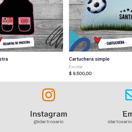
stra
Cartuchera simple
Escolar
$
9.500,00
Instagram
Em
@idartrosario
idartosari