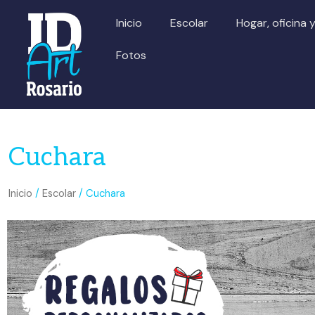
Ir
Inicio
Escolar
Hogar, oficina 
al
contenido
Fotos
Cuchara
Inicio
/
Escolar
/ Cuchara