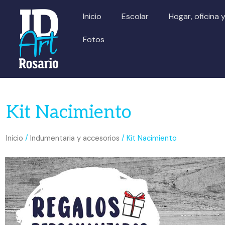
Ir
Inicio
Escolar
Hogar, oficina 
al
contenido
Fotos
Kit Nacimiento
Inicio
/
Indumentaria y accesorios
/ Kit Nacimiento