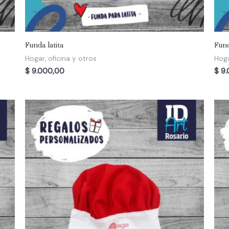
Funda latita
Fund
Hogar, oficina y otros
Hoga
$
9.000,00
$
9.