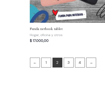
Funda netbook tablet
Hogar, oficina y otros
$
17.000,00
←
1
2
3
4
→