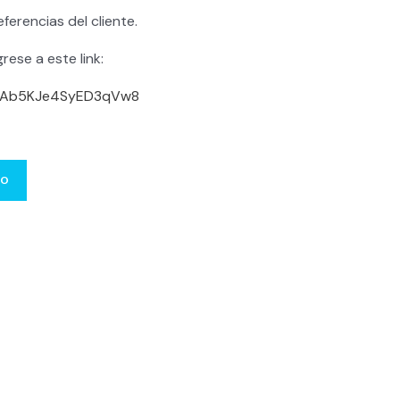
ferencias del cliente.
rese a este link:
l/zAb5KJe4SyED3qVw8
to