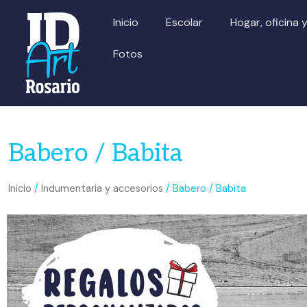
Ir
Inicio
Escolar
Hogar, oficina 
al
contenido
Fotos
Babero / Babita
Inicio
/
Indumentaria y accesorios
/ Babero / Babita