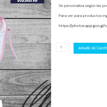
Se personaliza según las pre
Para ver para productos ing
https://photos.app.goo.g
Babero
Añadir Al Carri
/
Babita
cantidad