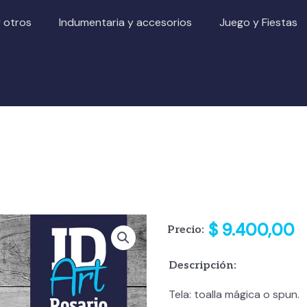
y otros
Indumentaria y accesorios
Juego y Fiestas
$
9.400,00
Precio:
Descripción:
Tela: toalla mágica o spun.