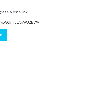
rese a este link:
gl/RypQDmiJvAhW3ZBWA
to