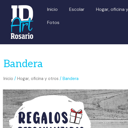
Ir
Inicio
Escolar
Hogar, oficina 
al
contenido
Fotos
Bandera
Inicio
/
Hogar, oficina y otros
/ Bandera