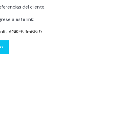
ferencias del cliente.
rese a este link:
/7nRUAGiKFPJfm66t9
to