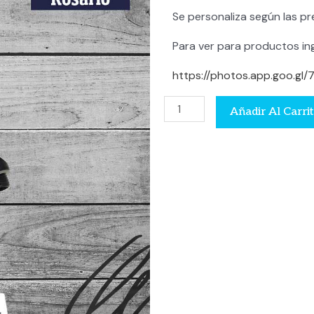
Se personaliza según las pre
Para ver para productos ing
https://photos.app.goo.gl
Botella
Añadir Al Carri
de
aluminio
cantidad