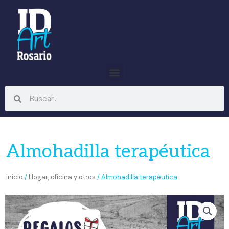
Ir
al
contenido
Menu
Search
Search
Almohadilla terapéutica
Inicio
/
Hogar, oficina y otros
/ Almohadilla terapéutica