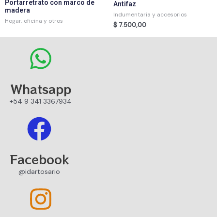
Portarretrato con marco de
Antifaz
madera
Indumentaria y accesorios
Hogar, oficina y otros
$
7.500,00
Whatsapp
+54 9 341 3367934
Facebook
@idartosario