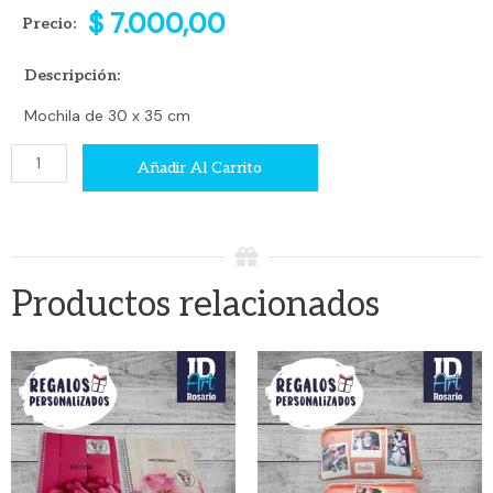
$
7.000,00
Precio:
Descripción:
Mochila de 30 x 35 cm
Mochila
Añadir Al Carrito
infantil
con
cordón
cantidad
Productos relacionados