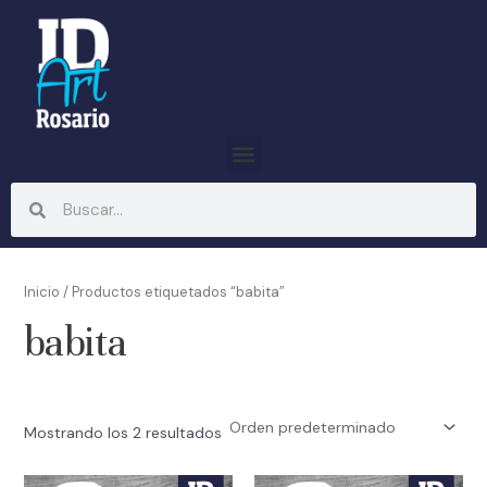
Ir
al
contenido
Menu
Search
Search
Inicio
/ Productos etiquetados “babita”
babita
Mostrando los 2 resultados