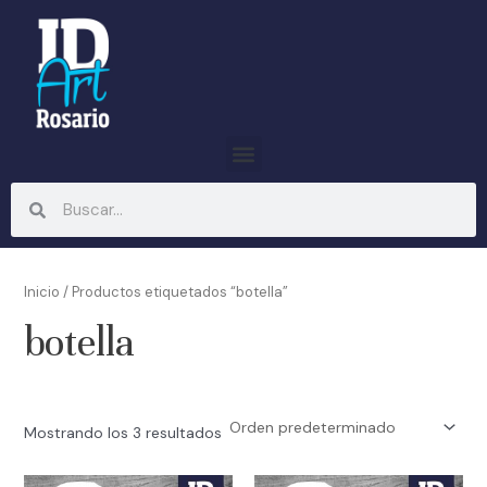
Ir
al
contenido
Menu
Search
Search
Inicio
/ Productos etiquetados “botella”
botella
Mostrando los 3 resultados