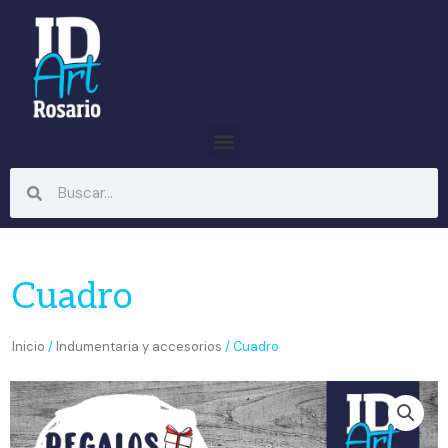
Ir
al
contenido
Menu
Search
Search
Cuadro
Inicio
/
Indumentaria y accesorios
/ Cuadro